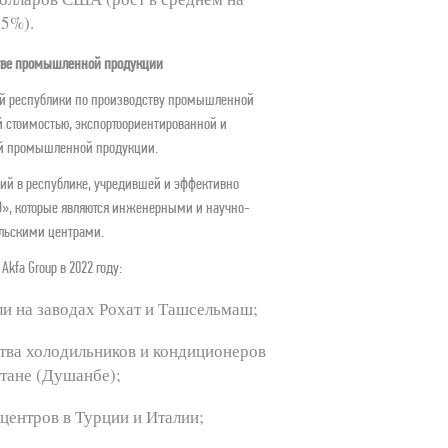
5%).  
тве промышленной продукции
ий республики по производству промышленной 
 стоимостью, экспортоориентированной и 
 промышленной продукции.
ний в республике, учредившей и эффективно 
D», которые являются инженерными и научно-
льскими центрами.  
Akfa Group в 2022 году:
и на заводах Рохат и Ташсельмаш;
тва холодильников и кондиционеров 
тане (Душанбе);
центров в Турции и Италии;