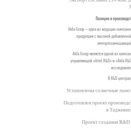
3
Позиции в производс
Akfa Group – одна из ведущих компан
продукции с высокой добавленной
импортозамещающей
Akfa Group является одной из компа
управляющей «Artel R&D» и «Akfa R&
исследовате
В R&D центрах 
Установлены солнечные панел
Подготовлен проект производс
в Таджикис
Проект создания R&D 