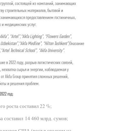
руппой, состоящей из компаний, занимающих 
у строительных материалов, бытовой и 
е занимающихся предоставлением гостиничных, 
 и медицинских услуг.  
Akfa”, “Artel”,
“Akfa Lighting”, “Flowers Garden”,
Uzbekistan”,
“Akfa Medline”, “Hilton Tashkent”;
Оказание
,
“Artel Technical School”, “Akfa University”.
е в 2022 году, разрыв логистических связей, 
 нехватка сырья и энергии, наблюдаемая у 
 от Akfa Group принятия сложных решений, 
оты и решения проблем.
2022 год:
го роста составил 22 %;
 составил 14 460 млрд. сумов;
долларов США (рост в среднем на 