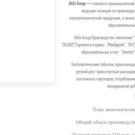
Akfa Group — 
считается
промышленной г
ведущие позиции по производств
электротехнической продукции, а такж
образовательных
Akfa Group:Производство: компании “
“OCARD”;
Торговля и сервис:
“Mediapark”, “KFC 
образовательных услуг:
“Invento”
Геополитические события, произошедши
резкий рост транспортных расходов,
постоянных партнеров, потребовали
непрерывной раб
План экономическо
Общий объем производства
Экспорт составил 210 млн. 