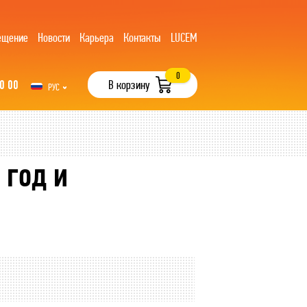
ещение
Новости
Карьера
Контакты
LUCEM
0
0 00
В корзину
РУС
UZB
 год и