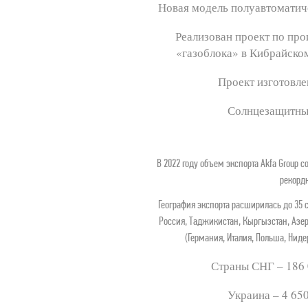
Новая модель полуавтоматиче
Реализован проект по про
«газоблока» в Кибрайско
Проект изготовле
Солнцезащитные
В 2022 году объем экспорта Akfa Group с
рекордн
География экспорта расширилась до 35 с
Россия, Таджикистан, Кыргызстан, Азер
(Германия, Италия, Польша, Нид
Страны СНГ – 186
Украина – 4 65