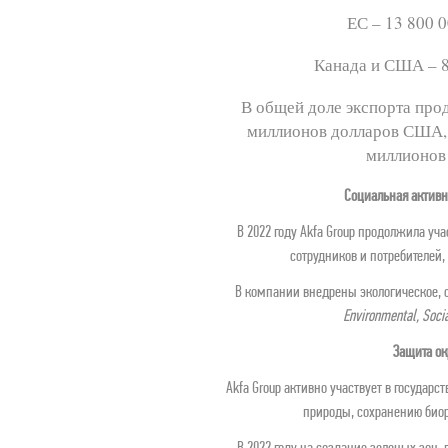
ЕС – 13 800 
Канада и США – 
В общей доле экспорта прод
миллионов долларов США, а
миллионов
Социальная активн
В 2022 году Akfa Group продолжила уч
сотрудников и потребителей
В компании внедрены экологическое, с
 Environmental, Soci
Защита о
Akfa Group активно участвует в государ
природы, сохранению биор
В 2022 году на создание зеленых зон, 