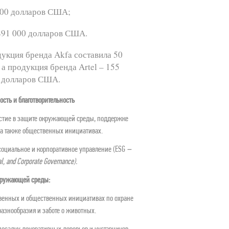
000 долларов США;
891 000 долларов США.
укция бренда Akfa составила 50 
 продукция бренда Artel – 155 
 долларов США.
ость и благотворительность
астие в защите окружающей среды, поддержке 
, а также общественных инициативах.
оциальное и корпоративное управление (ESG 
–
al, and Corporate Governance).
кружающей среды:
ственных и общественных инициативах по охране 
азнообразия и заботе о животных.
посадку декоративных деревьев и кустарников 