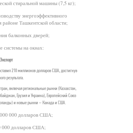
ской стиральной машины (7,5 кг);
изводству энергоэффективного 
м районе Ташкентской области;
ния балконных дверей;
 системы на окнах: 
Экспорт
оставил 210 миллионов долларов США, достигнув 
ого результата. 
тран, включая региональные рынки (Казахстан, 
байджан, Грузия и Украина), Европейский Союз 
ерланды) и новые рынки – Канада и США.
 000 000 долларов США;
0 000 долларов США;