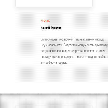
7.05.2019
Ночной Ташкент
За последний год ночной Ташкент изменился до
неузнаваемости. Подсветка монументов, архитекту
ландшафтное освещение, различные светящиеся
конструкции вдоль дорог – все это создает особен
атмосферу в городе.
Компания-производитель энергосберегающих ламп
Lighting, начиная с 2018 года, предоставляет комп
услуги архитектурного освещения, начиная от
проектирования, заканчивая обслуживанием. На сч
компании немало крупных реализованных проекто
включая освещение