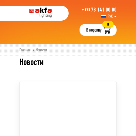
78 141 00 00
+ 998
РУС
UZB
0
В корзину
Главная
Новости
Новости