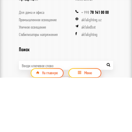
Для дома и офиса
+ 998
78 141 00 00
Промышленное освещение
akfalighting.uz
Уличное освещение
akfaledbot
Стабилизаторы напряжения
akfalighting
Поиск
Введи ключевое слово
На главную
Меню
Продукция
© ООО Capital trade, 2026