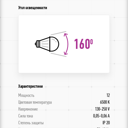
Угол освещенности
160
0
Характеристики
Мощность
12
Цветовая температура
6500 K
Напряжение
130-250 V
Сила тока
0,05-0,06 A
Степень защиты
IP 20