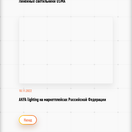
дома, а мы
Линейные светильники OSMA
доставим свет в
Ваш дом!
10.11.2022
AKFA lighting на маркетплейсах Российской Федерации
Назад