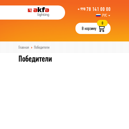
78 141 00 00
+ 998
РУС
UZB
0
В корзину
Главная
Победители
Победители