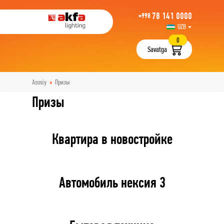
78 141 0000
+998
UZB
РУС
0
Savatga
Asosiy
Призы
Призы
Квартира в новостройке
Автомобиль нексия 3