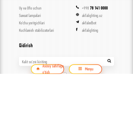
Uy va Ofis uchun
+998
78 141 0000
Sanoat lampalari
akfalighting.uz
Ko’cha yoritgichlari
akfaledbot
Kuchlanish stabilizatorlari
akfalighting
Qidirish
Kalit so'zni kiriting
Asosiy sahifaga
Menyu
o'tish
Mahsulot
© ООО Capital trade, 2026