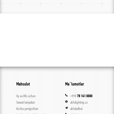
Mahsulot
Ma`lumotlar
Uy va Ofis uchun
+998
78 141 0000
Sanoat lampalari
akfalighting.uz
Ko’cha yoritgichlari
akfaledbot