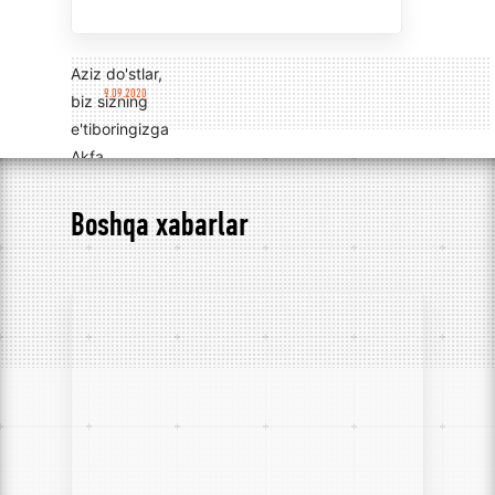
Aziz do'stlar,
9.09.2020
biz sizning
e'tiboringizga
Akfa
Lightingning
yangi
Boshqa xabarlar
mahsulotini
taqdim
etishdan
mamnunmiz:
Germetik
chiziqli
yoritgich AK -
IPLL.
Ushbu model
umumiy,