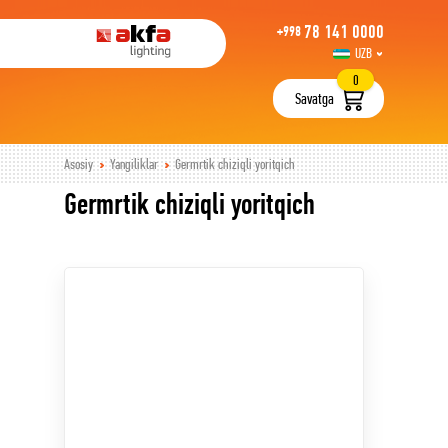
78 141 0000
+998
UZB
РУС
0
Savatga
Asosiy
Yangiliklar
Germrtik chiziqli yoritqich
Germrtik chiziqli yoritqich