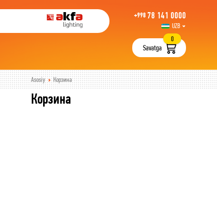
78 141 0000
+998
UZB
РУС
0
Savatga
Asosiy
Корзина
Корзина